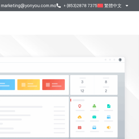
marketing@yonyou.com.mo
+ (853)2878 7375
繁體中文