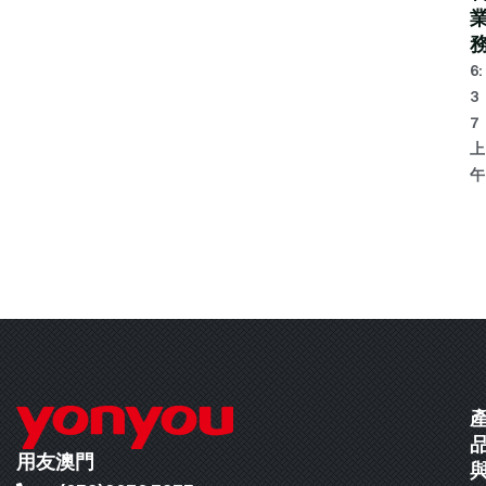
6:
3
7
上
午
用友澳門