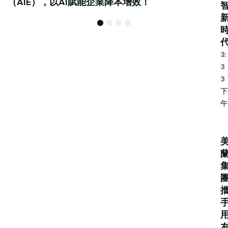
（AIE），以AI賦能企業降本增效！
1
2
3
4
3:
3
3
下
午