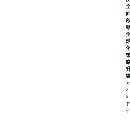
3:
2
9
下
午