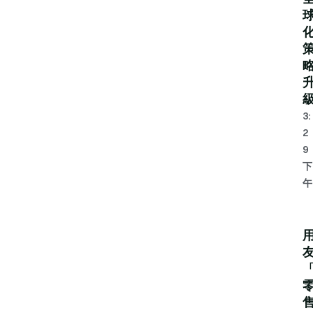
3:
2
9
下
午