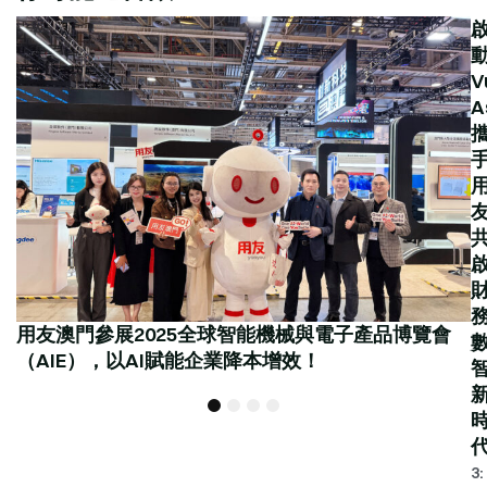
V
A
用友澳門參展2025全球智能機械與電子產品博覽會
（AIE），以AI賦能企業降本增效！
1
2
3
4
3: