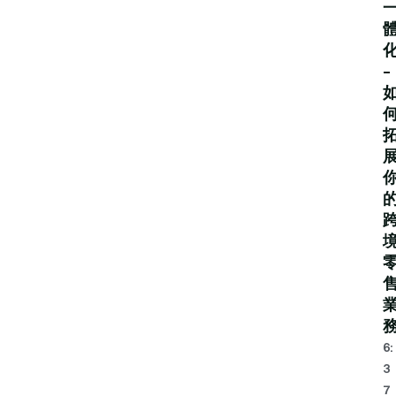
–
6:
3
7