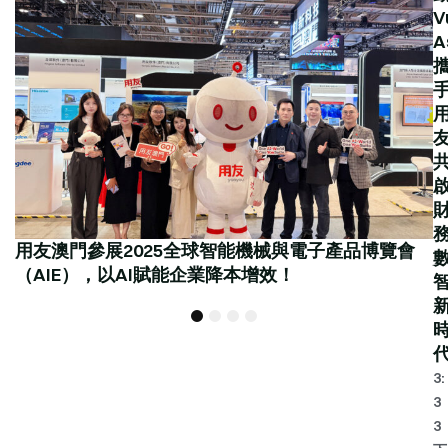
V
A
用友澳門參展2025全球智能機械與電子產品博覽會
（AIE），以AI賦能企業降本增效！
1
2
3
4
3:
3
3