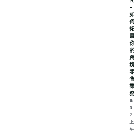
–
6:
3
7
上
午