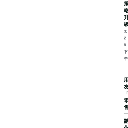
3:
2
9
下
午