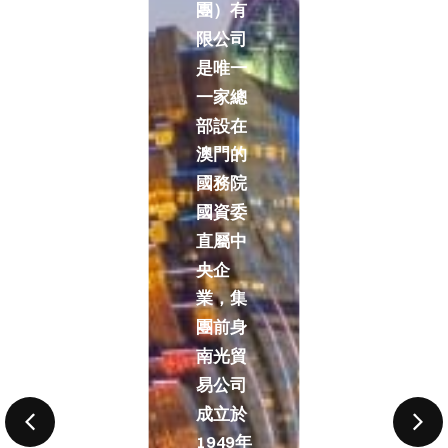
團）有
限公司
是唯一
一家總
部設在
澳門的
國務院
國資委
直屬中
央企
業，集
團前身
南光貿
易公司
成立於
1949年