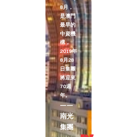
8月，
是澳門
最早的
中資機
構，
2019年
8月28
日集團
將迎來
70週
年。
——
南光
集團