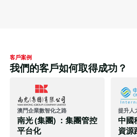
客戶案例
我們的客戶如何取得成功？
“從需求調研到解決方案確認，再到上線使用，用
友澳門展現了敬業的精神與專業的能力，與大昌
行一同見證項目的誕生和成長。”
澳門企業數智化之路
提升人
南光 (集團) ：集團管控
中國
黃斐 女士
平台化
資源
項目經理 (財務), 大昌行集團