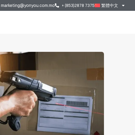
marketing@yonyou.com.mo
+ (853)2878 7375
繁體中文