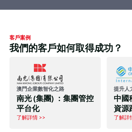
客戶案例
我們的客戶如何取得成功？
“從需求調研到解決方案確認，再到上線使用，用
友澳門展現了敬業的精神與專業的能力，與大昌
行一同見證項目的誕生和成長。”
澳門企業數智化之路
提升人
南光 (集團) ：集團管控
中國
黃斐 女士
平台化
資源
項目經理 (財務), 大昌行集團
了解詳情 >>
了解詳情