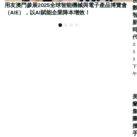
用友澳門參展2025全球智能機械與電子產品博覽會
（AIE），以AI賦能企業降本增效！
1
2
3
4
3:
3
3
下
午