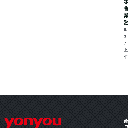
6:
3
7
上
午