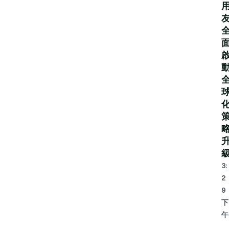
3:
2
9
下
午