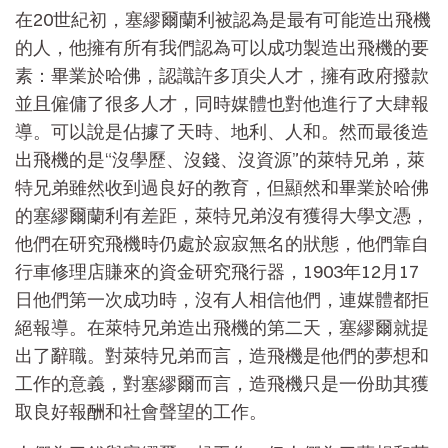
在20世紀初，塞繆爾蘭利被認為是最有可能造出飛機
的人，他擁有所有我們認為可以成功製造出飛機的要
素：畢業於哈佛，認識許多頂尖人才，擁有政府撥款
並且僱傭了很多人才，同時媒體也對他進行了大肆報
導。可以說是佔據了天時、地利、人和。然而最後造
出飛機的是“沒學歷、沒錢、沒資源”的萊特兄弟，萊
特兄弟雖然收到過良好的教育，但顯然和畢業於哈佛
的塞繆爾蘭利有差距，萊特兄弟沒有獲得大學文憑，
他們在研究飛機時仍處於寂寂無名的狀態，他們靠自
行車修理店賺來的資金研究飛行器，1903年12月17
日他們第一次成功時，沒有人相信他們，連媒體都拒
絕報導。在萊特兄弟造出飛機的第二天，塞繆爾就提
出了辭職。對萊特兄弟而言，造飛機是他們的夢想和
工作的意義，對塞繆爾而言，造飛機只是一份助其獲
取良好報酬和社會聲望的工作。