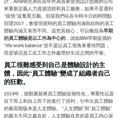
討，AirBnb兄弟在當年作為首家使用設計思維的公司
來重新定義人力資源流程和員工服務，如果不是遇到
“疫情”這隻黑天鵝。但當我們站在今時今日的時間點
回望2017，會發現彼時的員工體驗內涵與此時的員工
體驗內涵又有所不同。追究其核心，可以概括為
早期
的員工體驗是以工作為中心的
，諸如IBM早期提倡的
“life work balance”並不是以員工視角來看待問題，
而是號召員工在工作之外處理好生活之間的平衡。
員工很難感受到自己是體驗設計的主
體，因此“員工體驗”變成了組織者自己
的狂歡。
2019年，德勤重新將員工體驗從個性化，專業性以及
自下而上和自上而下的進行了排列，引申出員工體驗
的最高階版本是人文體驗。 “人文體驗”與“員工體驗”
的最大不同之處在於，人文體驗在意的是員工內心深