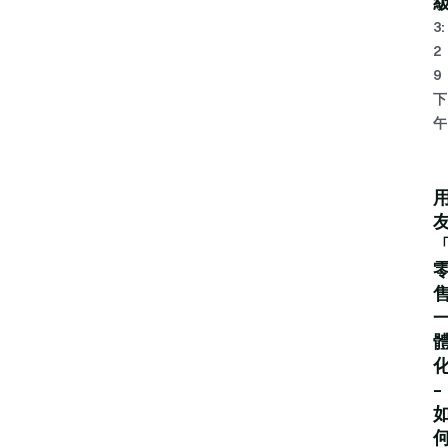
3:
2
9
下
午
–