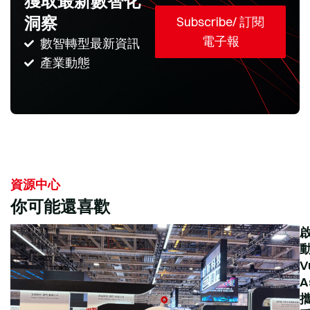
獲取最新數智化
洞察
Subscribe/ 訂閱
電子報
數智轉型最新資訊
產業動態
資源中心
你可能還喜歡
V
A