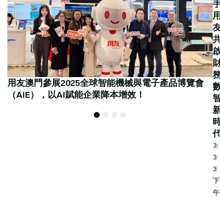
用友澳門參展2025全球智能機械與電子產品博覽會
（AIE），以AI賦能企業降本增效！
1
2
3
4
3:
3
3
下
午