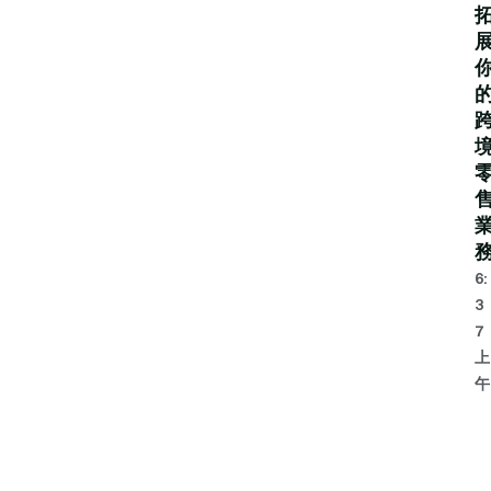
6:
3
7
上
午